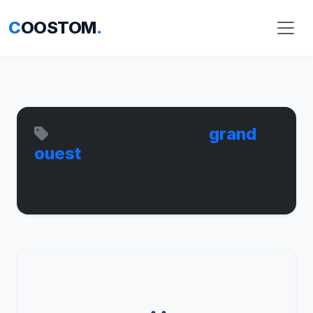
C
OOSTOM
.
Articles marqués :
grand
ouest
Découvrez tous les contenus associés à ce mot-clé
sur Coostom.