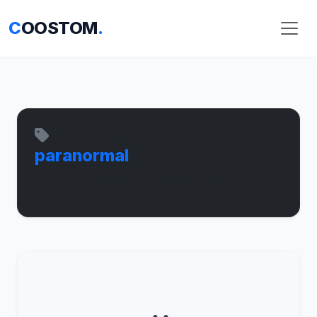
C
OOSTOM
.
Articles marqués :
paranormal
Découvrez tous les contenus associés à ce mot-clé
sur Coostom.