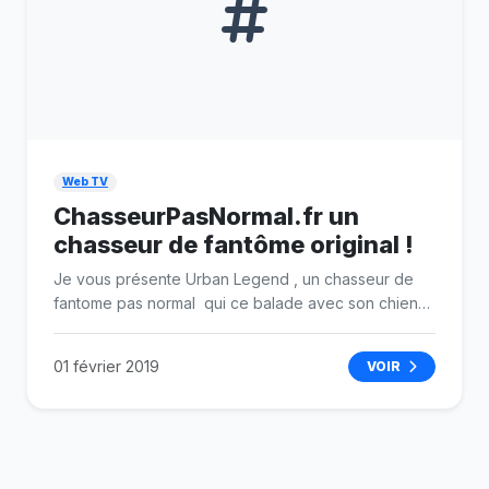
Web TV
ChasseurPasNormal.fr un
chasseur de fantôme original !
Je vous présente Urban Legend , un chasseur de
fantome pas normal qui ce balade avec son chien
dans des lieux hanté.Urban legend n'est pas un
chasseur de fantôme comme les autres puisque son
01 février 2019
VOIR
style et son approche lui appartienne à lui seul,
même s'il préfère garder l'anonymat cela ne lui
enlève en rien une approche rationnel.Depuis le
lancement de sa chaine les projets évolue et
maintenant il est possible de visionner quelques