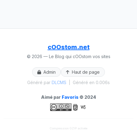
cOOstom.net
© 2026 — Le Blog qui cOOstom vos sites
Admin
Haut de page
Généré par
DLCMS
|
Généré en 0.006s
Aimé par
Favoris
© 2024
Compression GZIP activée