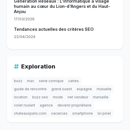
Génération Réseaux : L'informatique à visage
humain au cœur du Lion-d'Angers et du Haut-
Anjou
17/03/2026
Tendances actuelles des critères SEO
22/04/2024
Exploration
buzz
mac
serie comique
cartes
guide de rencontre
grand ouest
espagne
mutuelle
location
buzz seo
mode
net vendeur
marseille
volet roulant
agence
devenir propriétaire
chateauxparis.com
vacances
smartphone
loi pinel