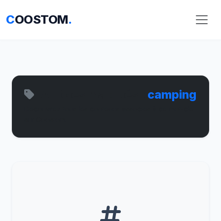
C
OOSTOM
.
Articles marqués :
camping
Découvrez tous les contenus associés à ce mot-clé
sur Coostom.