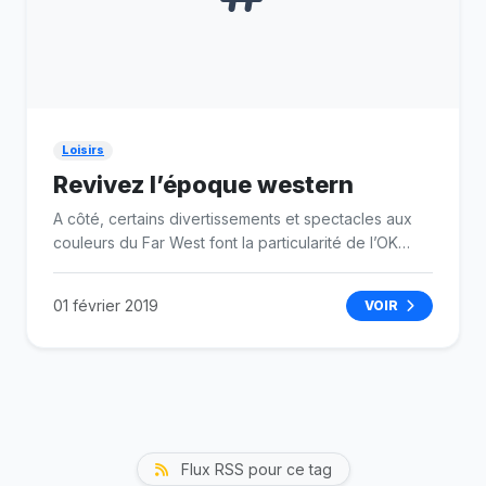
Loisirs
Revivez l’époque western
A côté, certains divertissements et spectacles aux
couleurs du Far West font la particularité de l’OK
Corral. En effet, depuis sa création en 1966, le parc
attraction Marseille plonge ses visiteurs dans une
01 février 2019
VOIR
ambiance de Far West sans quitter la France, ni
même la région PACA.
Flux RSS pour ce tag