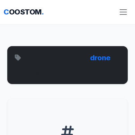
C
OOSTOM
.
Articles marqués :
drone
Découvrez tous les contenus associés à ce mot-clé
sur Coostom.