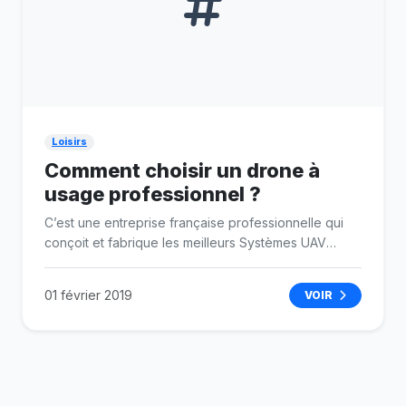
Loisirs
Comment choisir un drone à
usage professionnel ?
C’est une entreprise française professionnelle qui
conçoit et fabrique les meilleurs Systèmes UAV
adaptés à vos besoins. Du fait que ses produits
soient typiquement Français, les drones produits par
01 février 2019
VOIR
l’entreprise Pixiel sont haut de gamme et de grande
qualité.