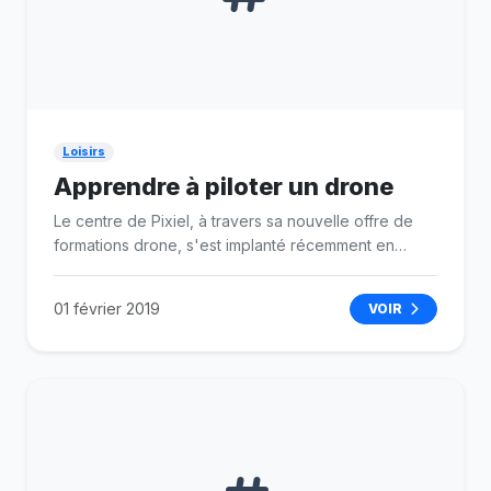
Loisirs
Apprendre à piloter un drone
Le centre de Pixiel, à travers sa nouvelle offre de
formations drone, s'est implanté récemment en
France. L'École des Métiers du Drone est l'école de
référence pour le télé pilotage de drone
01 février 2019
VOIR
professionnel.