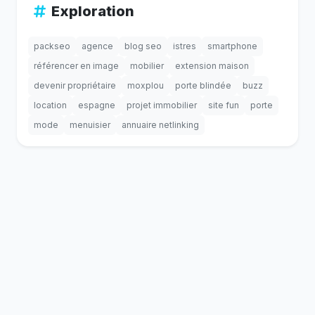
Exploration
packseo
agence
blog seo
istres
smartphone
référencer en image
mobilier
extension maison
devenir propriétaire
moxplou
porte blindée
buzz
location
espagne
projet immobilier
site fun
porte
mode
menuisier
annuaire netlinking