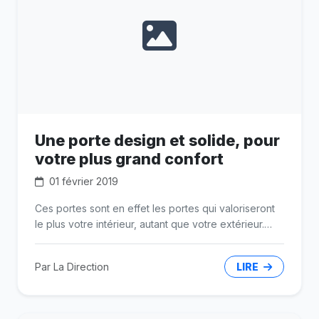
Une porte design et solide, pour
votre plus grand confort
01 février 2019
Ces portes sont en effet les portes qui valoriseront
le plus votre intérieur, autant que votre extérieur.
Selon ce site, une porte est vitrée lorsqu’elle
présente des parties faites en verre ou tout
Par La Direction
LIRE
entièrement faite de verre. Auparavant, ces portes
étaient moins utilisées du fait de leur fragilité.