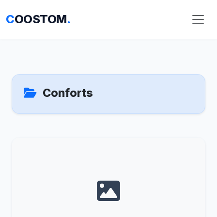
C
OOSTOM
.
Conforts