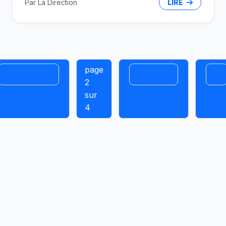
Par La Direction
LIRE
page
précédente
suivante
»
2
sur
4