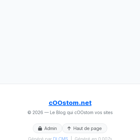
cOOstom.net
© 2026 — Le Blog qui cOOstom vos sites
Admin
Haut de page
Généré par
DLCMS
|
Généré en 0.007s