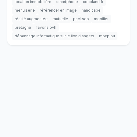
location immobilière
smartphone
cocoland.fr
menuiserie
référencer en image
handicape
réalité augmentée
mutuelle
packseo
mobilier
bretagne
favoris ovh
dépannage informatique sur le lion d'angers
moxplou